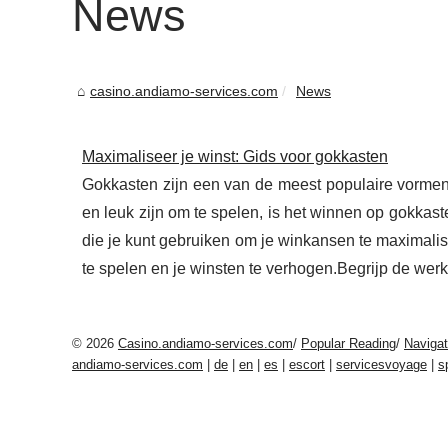
News
casino.andiamo-services.com
News
Maximaliseer je winst: Gids voor gokkasten
Gokkasten zijn een van de meest populaire vorme
en leuk zijn om te spelen, is het winnen op gokkast
die je kunt gebruiken om je winkansen te maximalise
te spelen en je winsten te verhogen.Begrijp de werki
© 2026
Casino.andiamo-services.com
/
Popular Reading
/
Naviga
andiamo-services.com
|
de
|
en
|
es
|
escort
|
servicesvoyage
|
s