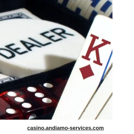
casino.andiamo-services.com