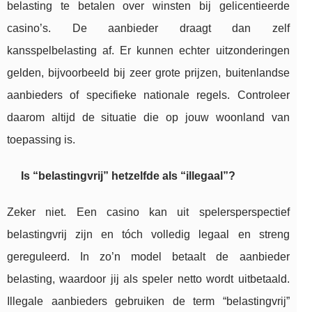
belasting te betalen over winsten bij gelicentieerde
casino’s. De aanbieder draagt dan zelf
kansspelbelasting af. Er kunnen echter uitzonderingen
gelden, bijvoorbeeld bij zeer grote prijzen, buitenlandse
aanbieders of specifieke nationale regels. Controleer
daarom altijd de situatie die op jouw woonland van
toepassing is.
Is “belastingvrij” hetzelfde als “illegaal”?
Zeker niet. Een casino kan uit spelersperspectief
belastingvrij zijn en tóch volledig legaal en streng
gereguleerd. In zo’n model betaalt de aanbieder
belasting, waardoor jij als speler netto wordt uitbetaald.
Illegale aanbieders gebruiken de term “belastingvrij”