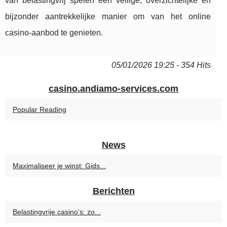
van belastingvrij spelen een veilige, overzichtelijke én
bijzonder aantrekkelijke manier om van het online
casino-aanbod te genieten.
05/01/2026 19:25 - 354 Hits
casino.andiamo-services.com
Popular Reading
News
Maximaliseer je winst: Gids...
Berichten
Belastingvrije casino’s: zo...