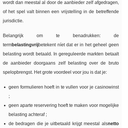
wordt dan meestal al door de aanbieder zelf afgedragen,
of het spel valt binnen een vrijstelling in de betreffende
jurisdictie.
Belangrijk om te benadrukken: de
term
belastingvrij
betekent níet dat er in het geheel geen
belasting wordt betaald. In gereguleerde markten betaalt
de aanbieder doorgaans zelf belasting over de bruto
spelopbrengst. Het grote voordeel voor jou is dat je:
geen formulieren hoeft in te vullen voor je casinowinst
;
geen aparte reservering hoeft te maken voor mogelijke
belasting achteraf ;
de bedragen die je uitbetaald krijgt meestal als
netto