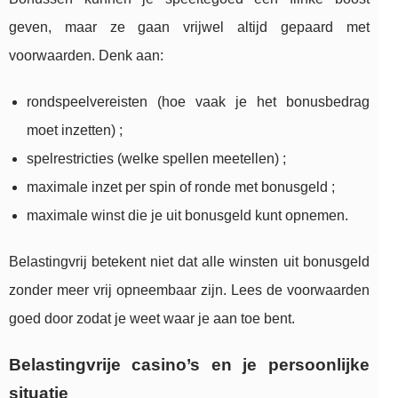
geven, maar ze gaan vrijwel altijd gepaard met
voorwaarden. Denk aan:
rondspeelvereisten (hoe vaak je het bonusbedrag
moet inzetten) ;
spelrestricties (welke spellen meetellen) ;
maximale inzet per spin of ronde met bonusgeld ;
maximale winst die je uit bonusgeld kunt opnemen.
Belastingvrij betekent niet dat alle winsten uit bonusgeld
zonder meer vrij opneembaar zijn. Lees de voorwaarden
goed door zodat je weet waar je aan toe bent.
Belastingvrije casino’s en je persoonlijke
situatie