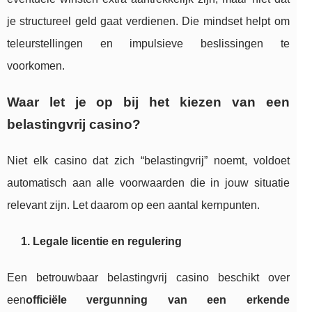
je structureel geld gaat verdienen. Die mindset helpt om
teleurstellingen en impulsieve beslissingen te
voorkomen.
Waar let je op bij het kiezen van een
belastingvrij casino?
Niet elk casino dat zich “belastingvrij” noemt, voldoet
automatisch aan alle voorwaarden die in jouw situatie
relevant zijn. Let daarom op een aantal kernpunten.
1. Legale licentie en regulering
Een betrouwbaar belastingvrij casino beschikt over
een
officiële vergunning van een erkende