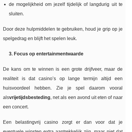
de mogelijkheid om jezelf tijdelijk of langdurig uit te
sluiten.
Door deze hulpmiddelen te gebruiken, houd je grip op je
spelgedrag en blijft het spelen leuk.
3. Focus op entertainmentwaarde
De kans om te winnen is een grote drijfveer, maar de
realiteit is dat casino’s op lange termijn altijd een
huisvoordeel hebben. Zie je spel daarom vooral
als
vrijetijdsbesteding
, net als een avond uit eten of naar
een concert.
Een belastingvrij casino zorgt er dan voor dat je
eventuele winsten extra aantrekkelijk zijn, maar niet dat