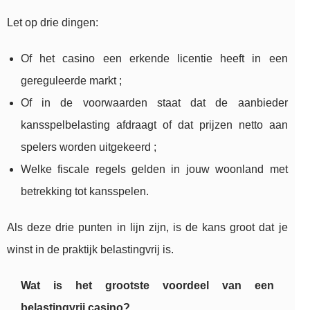
Let op drie dingen:
Of het casino een erkende licentie heeft in een
gereguleerde markt ;
Of in de voorwaarden staat dat de aanbieder
kansspelbelasting afdraagt of dat prijzen netto aan
spelers worden uitgekeerd ;
Welke fiscale regels gelden in jouw woonland met
betrekking tot kansspelen.
Als deze drie punten in lijn zijn, is de kans groot dat je
winst in de praktijk belastingvrij is.
Wat is het grootste voordeel van een
belastingvrij casino?