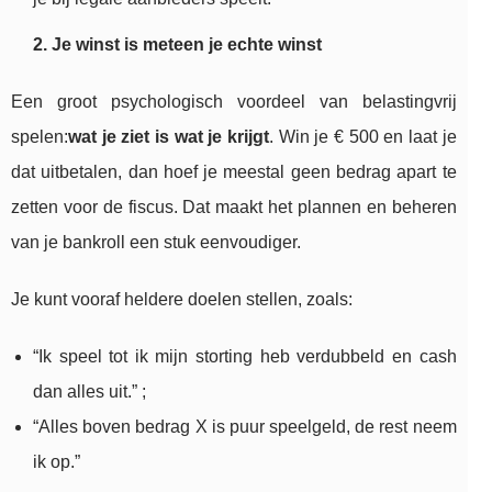
2. Je winst is meteen je echte winst
Een groot psychologisch voordeel van belastingvrij
spelen:
wat je ziet is wat je krijgt
. Win je € 500 en laat je
dat uitbetalen, dan hoef je meestal geen bedrag apart te
zetten voor de fiscus. Dat maakt het plannen en beheren
van je bankroll een stuk eenvoudiger.
Je kunt vooraf heldere doelen stellen, zoals:
“Ik speel tot ik mijn storting heb verdubbeld en cash
dan alles uit.” ;
“Alles boven bedrag X is puur speelgeld, de rest neem
ik op.”