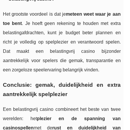
Het grootste voordeel is dat je
meteen weet waar je aan
toe bent
. Je hoeft geen rekening te houden met extra
belastingafdrachten, kunt je budget beter plannen en
richt je volledig op spelplezier en verantwoord spelen.
Dat maakt een belastingvrij casino bijzonder
aantrekkelijk voor spelers die gemak, transparantie en
een zorgeloze speelervaring belangrijk vinden.
Conclusie: gemak, duidelijkheid en extra
aantrekkelijk spelplezier
Een belastingvrij casino combineert het beste van twee
werelden: het
plezier en de spanning van
casinospellen
met de
rust en duidelijkheid van