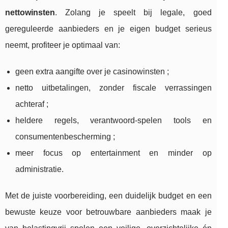
nettowinsten
. Zolang je speelt bij legale, goed
gereguleerde aanbieders en je eigen budget serieus
neemt, profiteer je optimaal van:
geen extra aangifte over je casinowinsten ;
netto uitbetalingen, zonder fiscale verrassingen
achteraf ;
heldere regels, verantwoord-spelen tools en
consumentenbescherming ;
meer focus op entertainment en minder op
administratie.
Met de juiste voorbereiding, een duidelijk budget en een
bewuste keuze voor betrouwbare aanbieders maak je