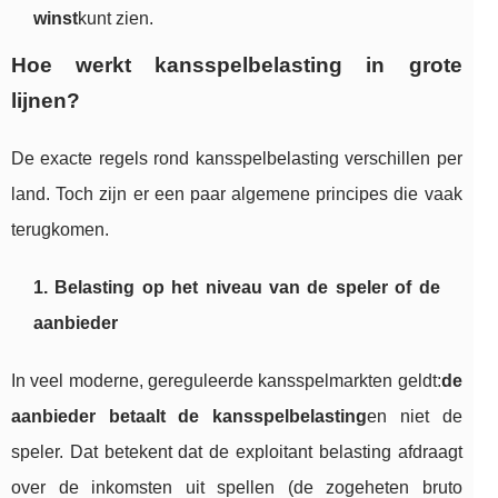
winst
kunt zien.
Hoe werkt kansspelbelasting in grote
lijnen?
De exacte regels rond kansspelbelasting verschillen per
land. Toch zijn er een paar algemene principes die vaak
terugkomen.
1. Belasting op het niveau van de speler of de
aanbieder
In veel moderne, gereguleerde kansspelmarkten geldt:
de
aanbieder betaalt de kansspelbelasting
en niet de
speler. Dat betekent dat de exploitant belasting afdraagt
over de inkomsten uit spellen (de zogeheten bruto